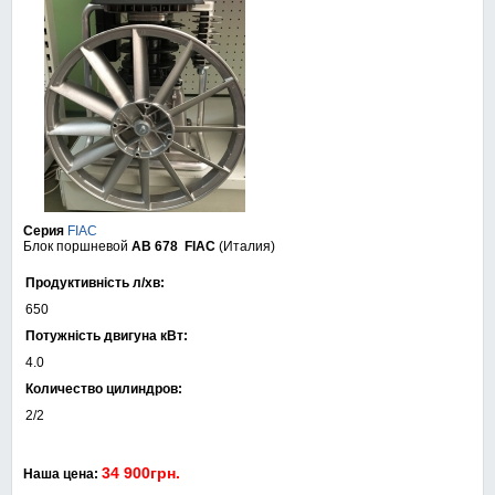
Серия
FIAC
Блок поршневой
AB 678
FIAC
(Италия)
Продуктивність л/хв:
650
Потужність двигуна кВт:
4.0
Количество цилиндров:
2/2
34 900грн.
Наша цена: