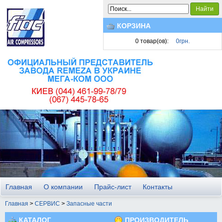
Найти
КОРЗИНА
0
товар(ов):
0грн.
Главная
О компании
Прайс-лист
Контакты
Главная
>
СЕРВИС
>
Запасные части
КАТАЛОГ
ПРОИЗВОДИТЕЛЬ