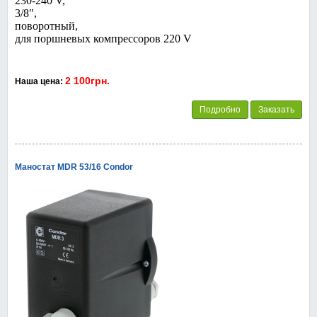
230-240 V,
3/8",
поворотный,
для поршневых компрессоров 220 V
2 100грн.
Наша цена:
Подробно
Заказать
Маностат MDR 53/16 Condor