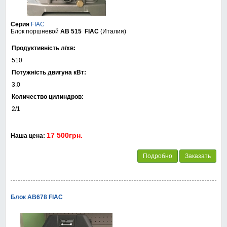
Серия
FIAC
Блок поршневой
AB 515
FIAC
(Италия)
Продуктивність л/хв:
510
Потужність двигуна кВт:
3.0
Количество цилиндров:
2/1
17 500грн.
Наша цена:
Подробно
Заказать
Блок АВ678 FIAC