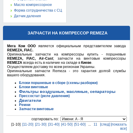
Масло компрессорное
Форма сотрудничества с СЦ
Датчик даления
ЗАПЧАСТИ НА КОМПРЕССОР REMEZA
Мега Ком ООО
является официальным представителем завода
REMEZA, FIAC.
Оригинальные запчасти на компрессоры купить - поршневые
REMEZA, FIAC, Air-Cast
; запчасти на винтовые компрессоры
REMEZA
всегда есть в наличие на складе в
Киеве
.
Осуществляем доставку по всем регионам Украины.
Оригинальные запчасти Remeza - это гарантия долгой службы
вашего оборудования.
Блоки поршневые в сборе (схемы разборки)
Блоки винтовые
Фильтры воздушные, масляные, сепараторы
Прессостат (реле давления)
Двигатели
Ремни
Запчасти винтовые
cортировать по:
[1-10]
[11-20]
[21-30]
[31-40]
[41-50]
[51-60]
...
11
[след]
[показать
все]