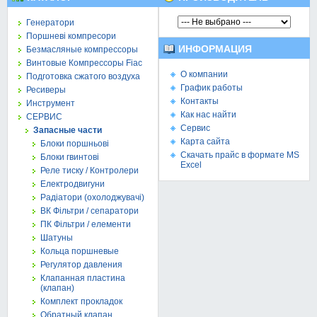
Генератори
Поршневі компресори
ИНФОРМАЦИЯ
Безмасляные компрессоры
Винтовые Компрессоры Fiac
О компании
Подготовка сжатого воздуха
График работы
Ресиверы
Контакты
Инструмент
Как нас найти
СЕРВИС
Сервис
Запасные части
Карта сайта
Блоки поршньові
Скачать прайс в формате MS
Блоки гвинтові
Excel
Реле тиску / Контролери
Електродвигуни
Радіатори (охолоджувачі)
ВК Фільтри / сепаратори
ПК Фільтри / елементи
Шатуны
Кольца поршневые
Регулятор давления
Клапанная пластина
(клапан)
Комплект прокладок
Обратный клапан