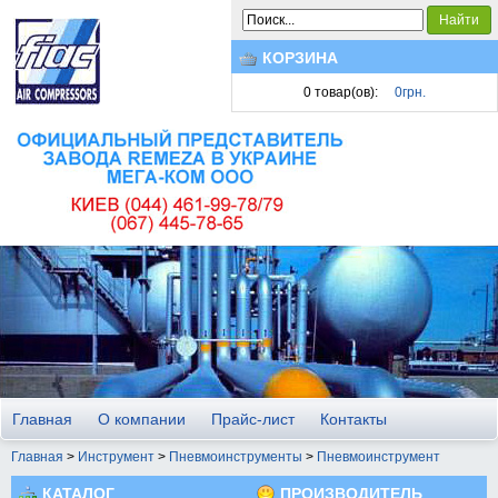
Найти
КОРЗИНА
0
товар(ов):
0грн.
Главная
О компании
Прайс-лист
Контакты
Главная
>
Инструмент
>
Пневмоинструменты
>
Пневмоинструмент
КАТАЛОГ
ПРОИЗВОДИТЕЛЬ