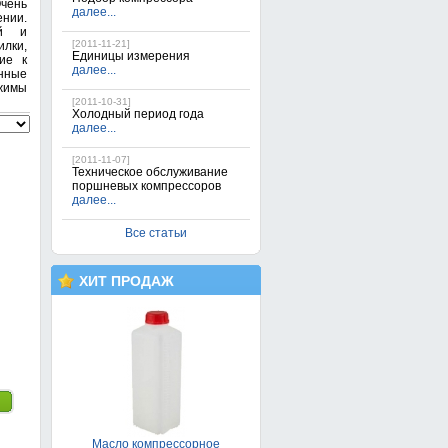
Очень
далее...
ении.
ей и
[2011-11-21]
илки,
Единицы измерения
ие к
далее...
нные
жимы
[2011-10-31]
Холодный период года
далее...
[2011-11-07]
Техническое обслуживание
поршневых компрессоров
далее...
Поршневой компрессор FIAC
AB 100/360-TС
Все статьи
32 900грн.
ХИТ ПРОДАЖ
Масло компрессорное
поршневое
330грн.