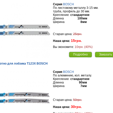
Серия
BOSCH
По листовому металлу 3-15 мм.
труба, профиль до 30 мм.
Крепление
стандартное
Длинна
100мм
Ширина
8мм
Старая цена:
25грн.
15грн.
Наша цена:
Вы экономите:
10грн. (40%)
Подробно
Заказать
отно для лобзика Т123X BOSCH
Серия
BOSCH
По алюминию, кол. металу.
Крепление
стандартное
Длинна
90мм
Ширина
7мм
Старая цена:
50грн.
30грн.
Наша цена: