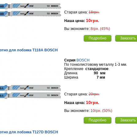
Старая цена:
18грн.
10грн.
Наша цена:
Вы экономите:
8грн. (45%)
Подробно
Заказать
отно для лобзика Т118A BOSCH
Серия
BOSCH
По тонколистовому металлу 1-3 мм.
Крепление
стандартное
Длинна
90 мм
Ширина
7 мм
Старая цена:
20грн.
10грн.
Наша цена:
Вы экономите:
10грн. (50%)
Подробно
Заказать
отно для лобзика Т127D BOSCH