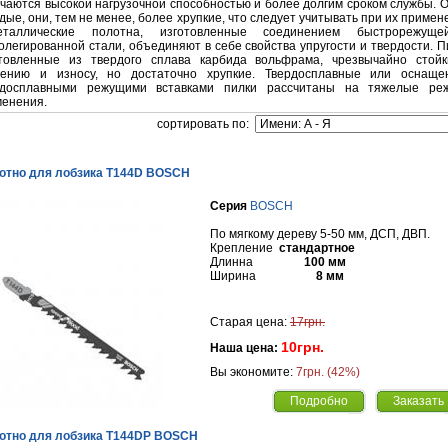
чаются высокой нагрузочной способностью и более долгим сроком службы. 
дые, они, тем не менее, более хрупкие, что следует учитывать при их примен
еталлические полотна, изготовленные соединением быстрорежущ
олегированной стали, объединяют в себе свойства упругости и твердости. П
отовленные из твердого сплава карбида вольфрама, чрезвычайно стойк
лению и износу, но достаточно хрупкие. Твердосплавные или оснаще
рдосплавными режущими вставками пилки рассчитаны на тяжелые ре
енения.
cортировать по:
отно для лобзика Т144D BOSCH
Серия
BOSCH
По мягкому дереву 5-50 мм, ДСП, ДВП.
Крепление
стандартное
Длинна
100 мм
Ширина
8 мм
Старая цена:
17грн.
10грн.
Наша цена:
Вы экономите:
7грн. (42%)
Подробно
Заказать
отно для лобзика Т144DP BOSCH