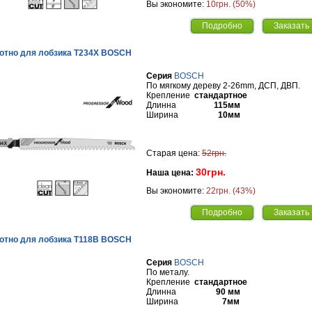
Вы экономите:
10грн. (50%)
Подробно
Заказать
отно для лобзика Т234X BOSCH
Серия
BOSCH
По мягкому дереву 2-26mm, ДСП, ДВП.
Крепление
стандартное
Длинна
115мм
Ширина
10мм
Старая цена:
52грн.
30грн.
Наша цена:
Вы экономите:
22грн. (43%)
Подробно
Заказать
отно для лобзика Т118B BOSCH
Серия
BOSCH
По металу.
Крепление
стандартное
Длинна
90 мм
Ширина
7мм