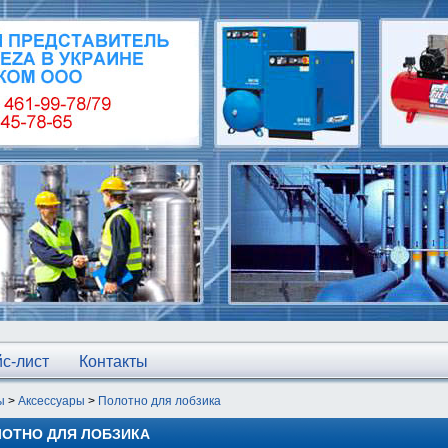
с-лист
Контакты
ы
>
Аксессуары
>
Полотно для лобзика
ОТНО ДЛЯ ЛОБЗИКА