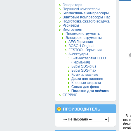
Генератори
Поршневі компресори
Безмасляные компрессоры
Винтовые Компрессоры Fiac
Подготовка сжатого воздуха
Ресиверы
Инструмент
Пневмоинструменты
Электроинструменты
AEG Германия
BOSCH Original
FESTOOL Германия
Аксессуары
Биты/отвертки FELO
(Германия)
Буры SDS-plus
Буры SDS-max
Круги алмазные
Диски для пиления
Клеевые стержни
Сопла для фена
Полотно для лобзика
СЕРВИС
ПРОИЗВОДИТЕЛЬ
В з
поло
биме
осо