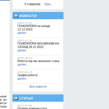
0
товар(ов):
0грн.
НОВОСТИ
[2022-12-12]
ГЕНЕРАТОРИ на складі
12.12.2022
далее...
[2022-11-14]
ГЕНЕРАТОРИ БЕНЗИНОВІ НА
СКЛАДІ 28.11.2022
далее...
[2022-06-07]
Робота під час воєнного стану
далее...
[2022-04-12]
Графік роботи
далее...
Все новости
ьные
СТАТЬИ
и, из
аются
[2011-10-18]
тали
Подбор компрессора