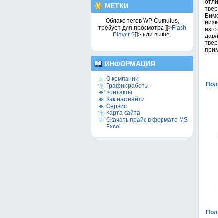
отли
МЕТКИ
твер
Бим
Облако тегов WP Cumulus,
низк
требует для просмотра
]]>
Flash
изг
Player 9
]]> или выше.
дав
тве
прим
ИНФОРМАЦИЯ
О компании
Пол
График работы
Контакты
Как нас найти
Сервис
Карта сайта
Скачать прайс в формате MS
Excel
Пол