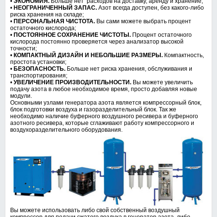
•
ЭКОНОМИЯ.
Больше нет расходов на доставку, аренду и хранение;
•
НЕОГРАНИЧЕННЫЙ ЗАПАС.
Азот всегда доступен, без какого-либо
риска хранения на складе;
•
ПЕРСОНАЛЬНАЯ ЧИСТОТА.
Вы сами можете выбрать процент
остаточного кислорода;
•
ПОСТОЯННОЕ СОХРАНЕНИЕ ЧИСТОТЫ.
Процент остаточного
кислорода постоянно проверяется через анализатор высокой
точности;
•
КОМПАКТНЫЙ ДИЗАЙН И НЕБОЛЬШИЕ РАЗМЕРЫ.
Компактность,
простота установки;
•
БЕЗОПАСНОСТЬ.
Больше нет риска хранения, обслуживания и
транспортирования;
•
УВЕЛИЧЕНИЕ ПРОИЗВОДИТЕЛЬНОСТИ.
Вы можете увеличить
подачу азота в любое необходимое время, просто добавляя новые
модули.
Основными узлами генератора азота является компрессорный блок,
блок подготовки воздуха и газоразделительный блок. Так же
необходимо наличие буферного воздушного ресивера и буферного
азотного ресивера, которые сглаживают работу компрессорного и
воздухоразделительного оборудования.
Вы можете использовать либо свой собственный воздушный