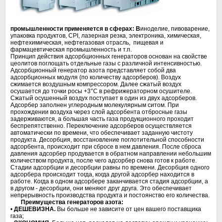
промышленности применяется в сферах: В
иноделие, пивоварение,
упаковка продуктов, CPI, лазерная резка, электроника, химическая,
нефтехимическая, нефтегазовая отрасль, пищевая и
фармацевтическая промышленность и т.п.
Принцип действия адсорбционных генераторов основан на свойстве
цеолитов поглощать отдельные газы с различной интенсивностью.
Адсорбционный генератор азота представляет собой два
адсорбционных модуля (по количеству адсорберов). Воздух
сжимается воздушным компрессором. Далее сжатый воздух
осушается до точки росы +3°С в рефрижераторном осушителе.
Сжатый осушенный воздух поступает в один из двух адсорберов.
Адсорбер заполнен углеродным молекулярным ситом. При
прохождении воздуха через слой адсорбента отбросные газы
задерживаются, а большая часть газа продукционного проходит
беспрепятственно. Переключение адсорберов осуществляется
автоматически по времени, что обеспечивает заданную чистоту
продукта. Десорбция, восстановление поглотительной способности
адсорбента, происходит при сбросе в нем давления. После сброса
давления адсорбер продувается в обратном направлении небольшим
количеством продукта, после чего адсорбер снова готов к работе.
Стадии адсорбции и десорбции равны по времени. Десорбция одного
адсорбера происходит тогда, когда другой адсорбер находится в
работе. Когда в одном адсорбере заканчивается стадия адсорбции, а
в другом - десорбции, они меняют друг друга. Это обеспечивает
непрерывность производства продукта и постоянство его количества.
Преимущества генераторов азота:
•
ДЕШЕВИЗНА.
Вы больше не зависите от цен вашего поставщика
газа;