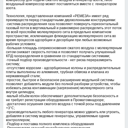
компрессор для подачи сжатого воздуха в генератор азота, либо
воздушный компрессор может поставляться вместе с генератором
азота.
Технология, представленная компанией «РЕМЕЗА» имеет ряд
преимуществ перед стандартными двухколонными конструкциями:
-система распределения газа позволяет повернуть горизонтальный
газовый поток в вертикальный и равномерно распределить этот поток
по всей прослойке молекулярного сита в предельно компактном
пространстве, исключающая флюидизацию молекулярного сита во
время процессов адсорбции и десорбции при любых возможных
рабочих условиях;
-большая площадь соприкосновения сжатого воздуха с молекулярным
ситом снижает скорость потока и позволяет получать улучшенный
КПД газоразделения в сравнении со стандартными системами;
-точный подбор производительности - нет риска переразмерить
систему;
-отсутствие коррозии - адсорбционные колоны и распределительные
плиты выполнены из алюминия, трубная обвязка и клапана из
нержавеющей стали;
-простое, быстрое и безопасное расширение модульной системы
позволяет добавлять модули без полной разборки устройства, чтобы
избежать риска контаминации (загрязнения) молекулярного сита
внутри цилиндра;
-малый объём колон обеспечивает дополнительную безопасность и
не требует регистрации оборудования в Проматомнадзоре;
-достаточно осушения сжатого воздуха с точкой росы под давлением
+3°С;
-производительность любого генератора можно удвоить или утроить,
добавляя в систему ведомые генераторы, управляемые одним
контроллером;
-Подбор и поставка полного комплекса оборудования