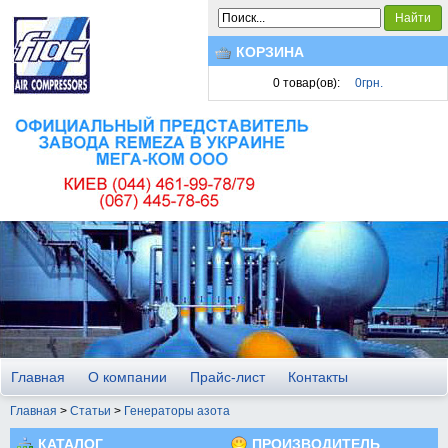
Найти
КОРЗИНА
0
товар(ов):
0грн.
Главная
О компании
Прайс-лист
Контакты
Главная
>
Статьи
>
Генераторы азота
КАТАЛОГ
ПРОИЗВОДИТЕЛЬ