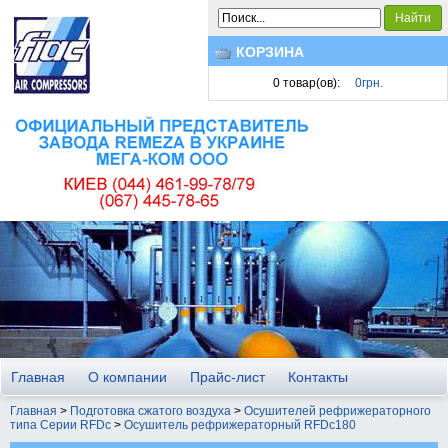
Найти
КОРЗИНА
0
товар(ов):
0грн.
Главная
О компании
Прайс-лист
Контакты
Главная
>
Подготовка сжатого воздуха
>
Осушителей рефрижераторного
типа Серии RFDc
>
Осушитель рефрижераторный RFDc180