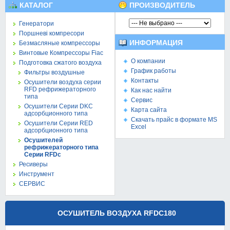
КАТАЛОГ
ПРОИЗВОДИТЕЛЬ
Генератори
Поршневі компресори
ИНФОРМАЦИЯ
Безмасляные компрессоры
Винтовые Компрессоры Fiac
О компании
Подготовка сжатого воздуха
График работы
Фильтры воздушные
Контакты
Осушители воздуха серии
RFD рефрижераторного
Как нас найти
типа
Сервис
Осушители Серии DKC
Карта сайта
адсорбционного типа
Скачать прайс в формате MS
Осушители Серии RED
Excel
адсорбционного типа
Осушителей
рефрижераторного типа
Серии RFDc
Ресиверы
Инструмент
СЕРВИС
ОСУШИТЕЛЬ ВОЗДУХА RFDC180