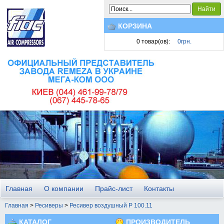
Найти
КОРЗИНА
0
товар(ов):
0грн.
Главная
О компании
Прайс-лист
Контакты
Главная
>
Ресиверы
>
Ресивер воздушный Р 100.11
КАТАЛОГ
ПРОИЗВОДИТЕЛЬ