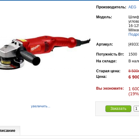
Производитель:
AEG
Модель:
Шлиф
углов
16-12
Milwa
Подро
Артикул:
[4933
Потужність Вт:
1500
На складе:
В нал
Старая цена:
8 500
Цена:
6 90
Вы экономите:
1 600
(19%
увеличить...
Заказать
писание