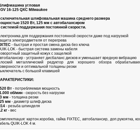
лифмашина угловая
GV 16-125 QXC Milwaukee
сключительная шлифовальная машина среднего размера
ощностью 1520 Вт, 125 мм с автобалансиром
 системой поддержания постоянной скорости.
лектроника для поддержания постоянной скорости даже под нагрузкой
ащита электродвигтеля от перегрева
IXTEC
- быстрая и простая смена диска без ключа
UIK-LOK - быстрая система замены кабеля
оворотный защитный кожух с защелкой
втобалансир - устраняет дисбаланс дисков и уменьшает вредную вибрацию
лоский металлический редуктор для хорошего обзора обрабатывае
оверхности и оптимальной толщины резки
ыключатель с большой клавишей
АРАКТЕРИСТИКИ:
520 Вт
- потребляемая мощность
1.000 об/мин
- скорость без нагрузки
3 мм
- толщина резки
25 мм
- диаметр шлиф.диска
14
- резьба шпинделя
.2 кг
- вес
омплектация:
картон.коробка, гайка FIXTEC, автобалансир, доп.рукоятка, ко
абель QUIK-LOK 4 м.