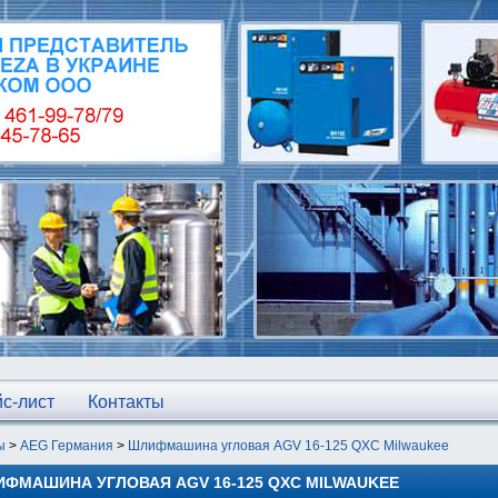
с-лист
Контакты
ы
>
AEG Германия
>
Шлифмашина угловая AGV 16-125 QXC Milwaukee
ФМАШИНА УГЛОВАЯ AGV 16-125 QXC MILWAUKEE