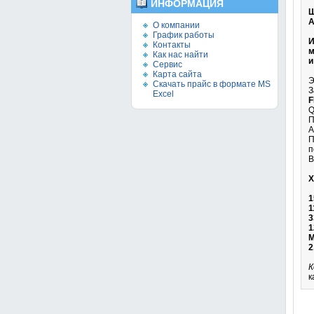
ИНФОРМАЦИЯ
Ш
A
О компании
График работы
И
Контакты
м
Как нас найти
и
Сервис
Карта сайта
Э
Скачать прайс в формате MS
З
Excel
F
Q
П
А
П
п
В
Х
1
1
3
1
М
2
К
к