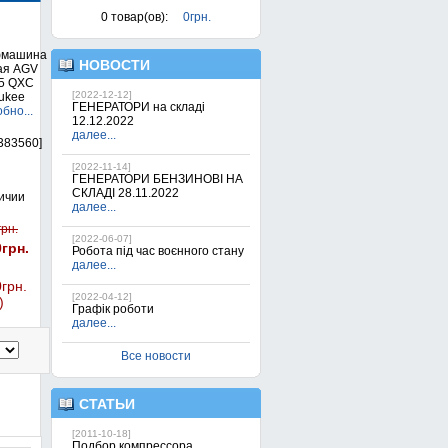
0
товар(ов):
0грн.
машина
НОВОСТИ
ая AGV
5 QXC
[2022-12-12]
ukee
ГЕНЕРАТОРИ на складі
бно...
12.12.2022
далее...
383560]
[2022-11-14]
ГЕНЕРАТОРИ БЕНЗИНОВІ НА
СКЛАДІ 28.11.2022
ичии
далее...
грн.
[2022-06-07]
0грн.
Робота під час воєнного стану
далее...
грн.
[2022-04-12]
)
Графік роботи
далее...
Все новости
СТАТЬИ
[2011-10-18]
Подбор компрессора