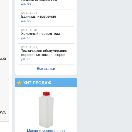
далее...
[2011-11-21]
Единицы измерения
далее...
[2011-10-31]
Холодный период года
далее...
[2011-11-07]
Техническое обслуживание
поршневых компрессоров
мой
далее...
Все статьи
Поршневой компрессор FIAC
AB 100/360-TС
32 900грн.
ХИТ ПРОДАЖ
жух,
Масло компрессорное