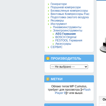
Генератори
Поршневі компресори
Безмасляные компрессоры
Винтовые Компрессоры Fiac
Подготовка сжатого воздуха
Ресиверы
Инструмент
Пневмоинструменты
Электроинструменты
AEG Германия
BOSCH Original
FESTOOL Германия
Аксессуары
СЕРВИС
ПРОИЗВОДИТЕЛЬ
МЕТКИ
Облако тегов WP Cumulus,
требует для просмотра
]]>
Flash
Player 9
]]> или выше.
О