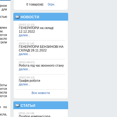
0
товар(ов):
0грн.
рное
 для
стью
НОВОСТИ
[2022-12-12]
влен
ГЕНЕРАТОРИ на складі
ии.
12.12.2022
ется
далее...
масло
 (или
[2022-11-14]
ГЕНЕРАТОРИ БЕНЗИНОВІ НА
СКЛАДІ 28.11.2022
далее...
[2022-06-07]
Робота під час воєнного стану
далее...
[2022-04-12]
Графік роботи
далее...
боты
ется
масла
Все новости
уется
СТАТЬИ
е по
[2011-10-18]
сла,
Подбор компрессора