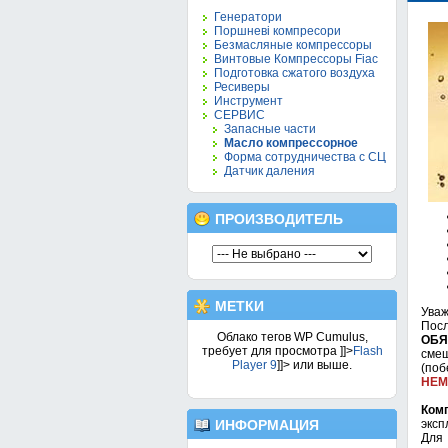
Генератори
Поршневі компресори
Безмасляные компрессоры
Винтовые Компрессоры Fiac
Подготовка сжатого воздуха
Ресиверы
Инструмент
СЕРВИС
Запасные части
Масло компрессорное
Форма сотрудничества с СЦ
Датчик даления
ПРОИЗВОДИТЕЛЬ
МЕТКИ
Уваж
Пос
Облако тегов WP Cumulus,
ОБЯ
требует для просмотра
]]>
Flash
смеш
Player 9
]]> или выше.
(поб
НЕМ
Ком
ИНФОРМАЦИЯ
эксп
Для