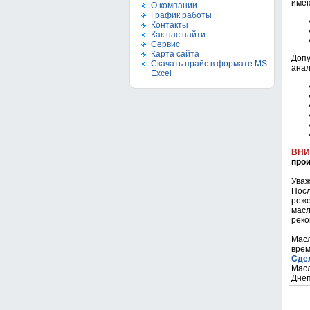
имею
О компании
График работы
Контакты
Как нас найти
Сервис
Карта сайта
Доп
Скачать прайс в формате MS
анал
Excel
ВН
про
Уваж
Пос
реже
мас
рек
Масл
врем
Сдел
Мас
Днеп