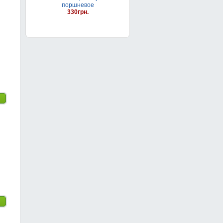
поршневое
330грн.
Поршневой компрессор FIAC
AB 100/360-TС
32 900грн.
Масло компрессорное
поршневое
330грн.