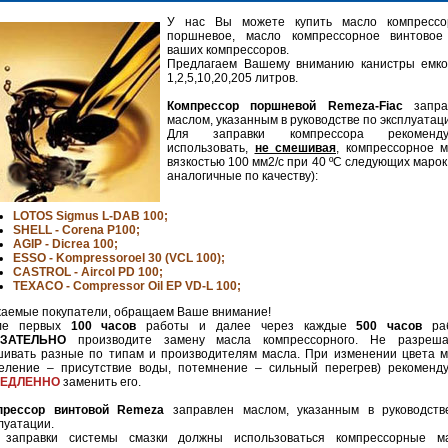
У нас Вы можете купить масло компрессо
поршневое, масло компрессорное винтовое
ваших компрессоров.
Предлагаем Вашему вниманию канистры емко
1,2,5,10,20,205 литров.
Компрессор поршневой Remeza-Fiac
запра
маслом, указанным в руководстве по эксплуатац
Для заправки компрессора рекоменду
использовать,
не смешивая
, компрессорное 
вязкостью 100 мм2/с при 40 ºC следующих марок
аналогичные по качеству):
LOTOS Sigmus L-DAB 100;
SHELL - Corena P100;
AGIP - Dicrea 100;
ESSO - Kompressoroel 30 (VCL 100);
CASTROL - Aircol PD 100;
TEXACO - Compressor Oil EP VD-L 100;
аемые покупатели, обращаем Ваше внимание!
ле первых
100 часов
работы и далее через каждые
500 часов
ра
ЗАТЕЛЬНО
производите замену масла компрессорного. Не разреша
ивать разные по типам и производителям масла. При изменении цвета 
еление – присутствие воды, потемнение – сильный перегрев) рекоменд
ЕДЛЕННО
заменить его.
прессор винтовой Remeza
заправлен маслом, указанным в руководств
луатации.
 заправки системы смазки должны использоваться компрессорные ма