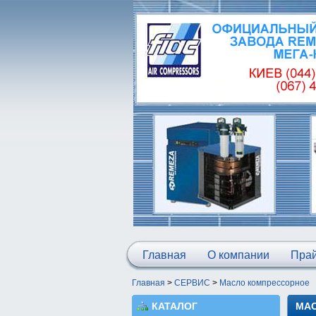
Главная
О компании
Прай
Главная
>
СЕРВИС
>
Масло компрессорное
КАТАЛОГ
МА