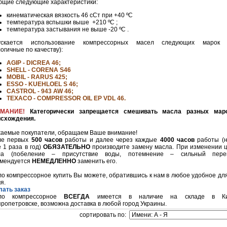
щие следующие характеристики:
кинематическая вязкость 46 сСт при +40 ºC
температура вспышки выше +210 ºC ;
температура застывания не выше -20 ºC .
ускается использование компрессорных масел следующих марок 
огичные по качеству):
AGIP - DICREA 46;
SHELL - CORENA S46
MOBIL - RARUS 425;
ESSO - KUEHLOEL S 46;
CASTROL - 943 AW 46;
TEXACO - COMPRESSOR OIL EP VDL 46.
ИМАНИЕ!
Категорически запрещается смешивать масла разных мар
исхождения.
аемые покупатели, обращаем Ваше внимание!
ле первых
500 часов
работы и далее через каждые
4000 часов
работы (н
 1 раза в год)
ОБЯЗАТЕЛЬНО
производите замену масла. При изменении 
ла (побеление – присутствие воды, потемнение – сильный перег
омендуется
НЕМЕДЛЕННО
заменить его.
о компрессорное купить Вы можете, обратившись к нам в любое удобное дл
я.
ать заказ
ло компрессорное
ВСЕГДА
имеется в наличие на складе в Ки
ропетровске, возможна доставка в любой город Украины.
cортировать по: