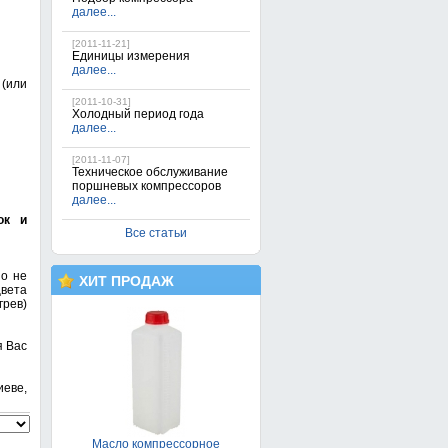
далее...
[2011-11-21]
Единицы измерения
далее...
(или
[2011-10-31]
Холодный период года
далее...
[2011-11-07]
Техническое обслуживание
поршневых компрессоров
далее...
ок и
Все статьи
Поршневой компрессор FIAC
AB 100/360-TС
32 900грн.
о не
ХИТ ПРОДАЖ
цвета
рев)
я Вас
еве,
Масло компрессорное