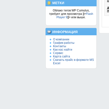
п
МЕТКИ
Д
Облако тегов WP Cumulus,
П
требует для просмотра
]]>
Flash
Player 9
]]> или выше.
ИНФОРМАЦИЯ
О компании
График работы
Контакты
Как нас найти
Сервис
Карта сайта
Скачать прайс в формате MS
Excel