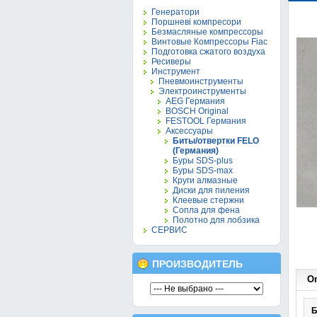
Генератори
Поршневі компресори
Безмасляные компрессоры
Винтовые Компрессоры Fiac
Подготовка сжатого воздуха
Ресиверы
Инструмент
Пневмоинструменты
Электроинструменты
AEG Германия
BOSCH Original
FESTOOL Германия
Аксессуары
Биты/отвертки FELO
(Германия)
Буры SDS-plus
Буры SDS-max
Круги алмазные
Диски для пиления
Клеевые стержни
Сопла для фена
Полотно для лобзика
СЕРВИС
ПРОИЗВОДИТЕЛЬ
О
Б