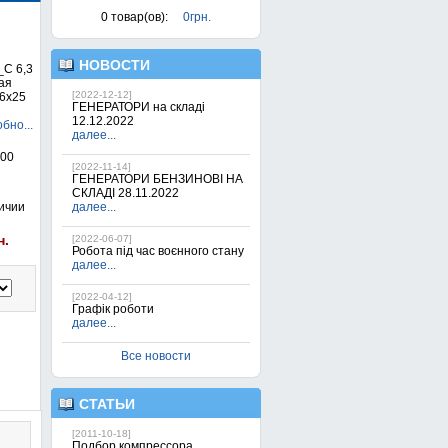
0
товар(ов):
0грн.
НОВОСТИ
С 6,3
ая
[2022-12-12]
,6х25
ГЕНЕРАТОРИ на складі
12.12.2022
бно...
далее...
400
[2022-11-14]
ГЕНЕРАТОРИ БЕНЗИНОВІ НА
СКЛАДІ 28.11.2022
ичии
далее...
н.
[2022-06-07]
Робота під час воєнного стану
далее...
[2022-04-12]
Графік роботи
далее...
Все новости
СТАТЬИ
[2011-10-18]
Подбор компрессора