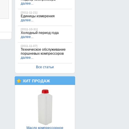
далее...
[2011-11-21]
Единицы измерения
далее...
[2011-10-31]
Холодный период года
далее...
[2011-11-07]
Техническое обслуживание
поршневых компрессоров
далее...
Все статьи
Поршневой компрессор FIAC
AB 100/360-TС
32 900грн.
ХИТ ПРОДАЖ
Масло компрессорное