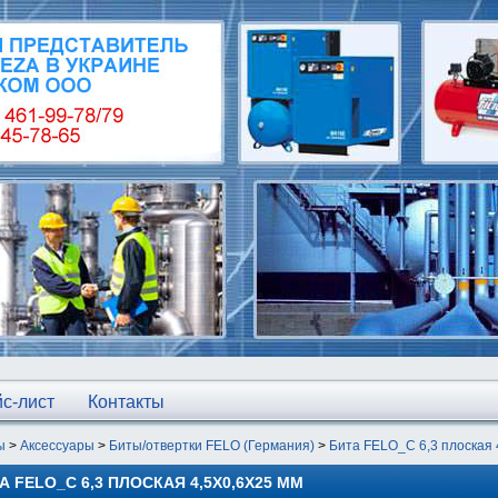
с-лист
Контакты
ы
>
Аксессуары
>
Биты/отвертки FELO (Германия)
>
Бита FELO_С 6,3 плоская 
А FELO_С 6,3 ПЛОСКАЯ 4,5Х0,6Х25 ММ