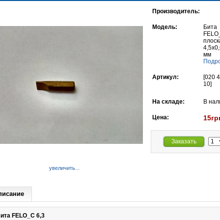
Производитель:
Модель:
Бита
FELO_
плоск
4,5х0
мм
Подро
Артикул:
[020 
10]
На складе:
В нал
Цена:
15гр
Заказать
увеличить...
писание
ита FELO_С 6,3