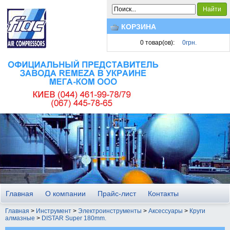
Найти
КОРЗИНА
0
товар(ов):
0грн.
Главная
О компании
Прайс-лист
Контакты
Главная
>
Инструмент
>
Электроинструменты
>
Аксессуары
>
Круги
алмазные
>
DISTAR Super 180mm.