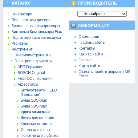
КАТАЛОГ
ПРОИЗВОДИТЕЛЬ
Генератори
Поршневі компресори
ИНФОРМАЦИЯ
Безмасляные компрессоры
Винтовые Компрессоры Fiac
О компании
Подготовка сжатого воздуха
График работы
Ресиверы
Контакты
Инструмент
Как нас найти
Пневмоинструменты
Сервис
Электроинструменты
Карта сайта
AEG Германия
Скачать прайс в формате MS
BOSCH Original
Excel
FESTOOL Германия
Аксессуары
Биты/отвертки FELO
(Германия)
Буры SDS-plus
Буры SDS-max
Круги алмазные
Диски для пиления
Клеевые стержни
Сопла для фена
Полотно для лобзика