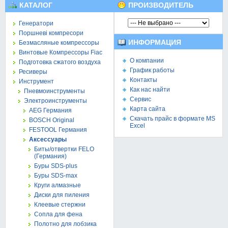
КАТАЛОГ
ПРОИЗВОДИТЕЛЬ
Генератори
Поршневі компресори
ИНФОРМАЦИЯ
Безмасляные компрессоры
Винтовые Компрессоры Fiac
О компании
Подготовка сжатого воздуха
График работы
Ресиверы
Контакты
Инструмент
Как нас найти
Пневмоинструменты
Сервис
Электроинструменты
Карта сайта
AEG Германия
Скачать прайс в формате MS
BOSCH Original
Excel
FESTOOL Германия
Аксессуары
Биты/отвертки FELO
(Германия)
Буры SDS-plus
Буры SDS-max
Круги алмазные
Диски для пиления
Клеевые стержни
Сопла для фена
Полотно для лобзика