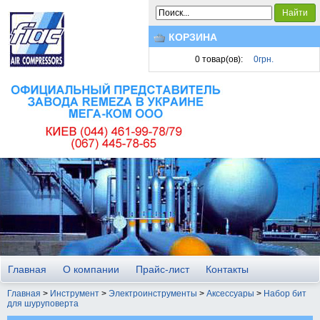
Найти
КОРЗИНА
0
товар(ов):
0грн.
Главная
О компании
Прайс-лист
Контакты
Главная
>
Инструмент
>
Электроинструменты
>
Аксессуары
>
Набор бит
для шуруповерта