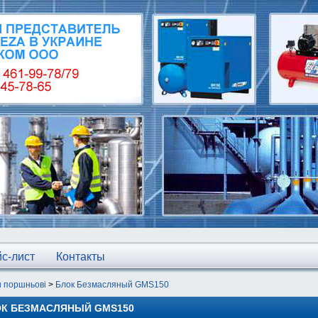
с-лист
Контакты
и поршньові
>
Блок Безмасляный GMS150
К БЕЗМАСЛЯНЫЙ GMS150