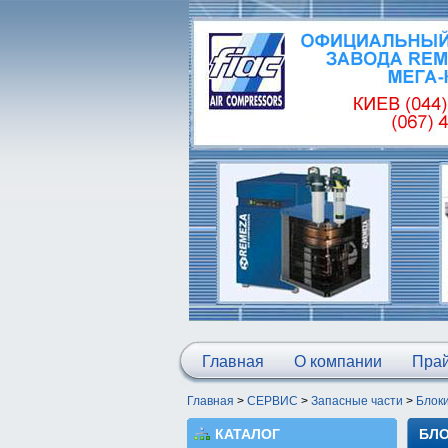
Главная
О компании
Прай
Главная
>
СЕРВИС
>
Запасные части
>
Блок
КАТАЛОГ
БЛО