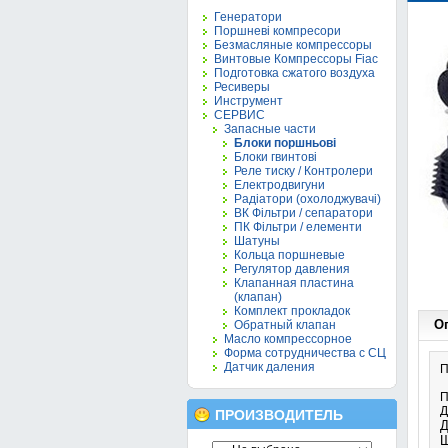
Генератори
Поршневі компресори
Безмасляные компрессоры
Винтовые Компрессоры Fiac
Подготовка сжатого воздуха
Ресиверы
Инструмент
СЕРВИС
Запасные части
Блоки поршньові
Блоки гвинтові
Реле тиску / Контролери
Електродвигуни
Радіатори (охолоджувачі)
ВК Фільтри / сепаратори
ПК Фільтри / елементи
Шатуны
Кольца поршневые
Регулятор давления
Клапанная пластина
(клапан)
Комплект прокладок
О
Обратный клапан
Масло компрессорное
Форма сотрудничества с СЦ
Датчик даления
П
П
Д
ПРОИЗВОДИТЕЛЬ
Д
Ш