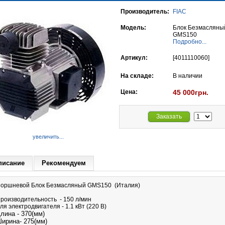
Производитель:
FIAC
Модель:
Блок Безмасляны
GMS150
Подробно...
Артикул:
[4011110060]
На складе:
В наличии
Цена:
45 000грн.
Заказать
увеличить...
писание
Рекомендуем
оршневой Блок Безмасляный GMS150 (Италия)
роизводительность - 150 л/мин
ля электродвигателя - 1.1 кВт (220 В)
лина - 370(мм)
ирина- 275(мм)