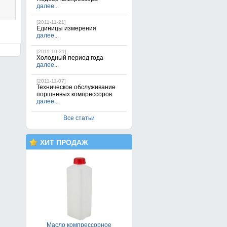
далее...
[2011-11-21]
Единицы измерения
далее...
[2011-10-31]
Холодный период года
далее...
[2011-11-07]
Техническое обслуживание
поршневых компрессоров
далее...
Все статьи
Поршневой компрессор FIAC
AB 100/360-TС
32 900грн.
ХИТ ПРОДАЖ
Масло компрессорное