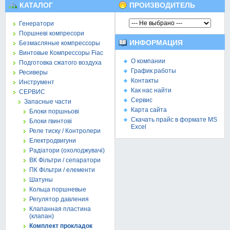
КАТАЛОГ
ПРОИЗВОДИТЕЛЬ
Генератори
Поршневі компресори
ИНФОРМАЦИЯ
Безмасляные компрессоры
Винтовые Компрессоры Fiac
О компании
Подготовка сжатого воздуха
График работы
Ресиверы
Контакты
Инструмент
Как нас найти
СЕРВИС
Сервис
Запасные части
Карта сайта
Блоки поршньові
Скачать прайс в формате MS
Блоки гвинтові
Excel
Реле тиску / Контролери
Електродвигуни
Радіатори (охолоджувачі)
ВК Фільтри / сепаратори
ПК Фільтри / елементи
Шатуны
Кольца поршневые
Регулятор давления
Клапанная пластина
(клапан)
Комплект прокладок