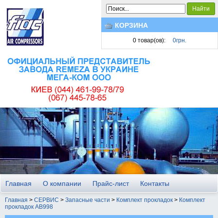
Найти
КОРЗИНА
0
товар(ов):
0грн.
Главная
О компании
Прайс-лист
Контакты
Главная
>
СЕРВИС
>
Запасные части
>
Комплект прокладок
>
Комплект
прокладок АВ998